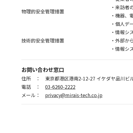
・来訪者
物理的安全管理措置
・機器、
・個人デ
・情報シ
技術的安全管理措置
・外部か
・情報シ
お問い合わせ窓口
住所 ： 東京都港区港南2-12-27 イケダヤ品川ビ
電話 ：
03-6260-2222
メール：
privacy@mirais-tech.co.jp