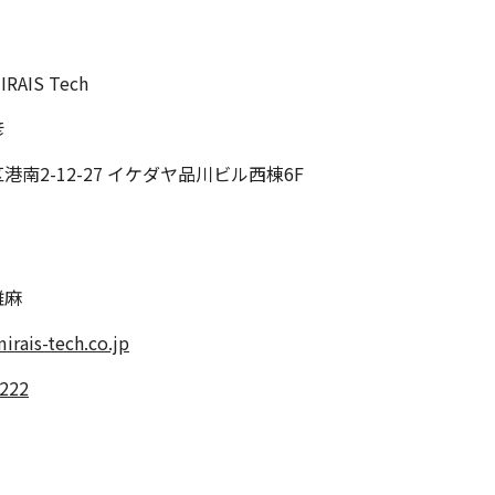
AIS Tech
彦
港南2-12-27 イケダヤ品川ビル西棟6F
雄麻
irais-tech.co.jp
2222